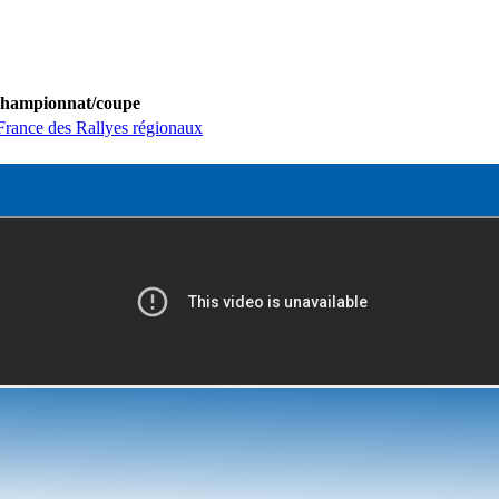
hampionnat/coupe
rance des Rallyes régionaux