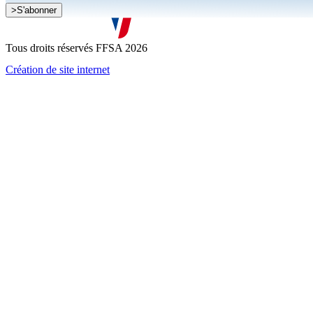
>
S'abonner
Je souhaite recevoir la newsletter de la FFSA
J'accepte que mes informations soient collectées conformément à l
Tous droits réservés FFSA 2026
Création de site internet