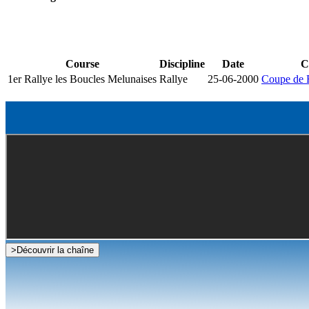
Course
Discipline
Date
C
1er Rallye les Boucles Melunaises
Rallye
25-06-2000
Coupe de F
>
Découvrir la chaîne