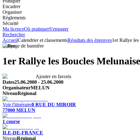
Pratiquer
Encadrer
Organiser
Règlements
Sécurité
Ma licence
Où pratiquer
S'engager
Rechercher
Accueil
Calendrier et classements
Résultats des épreuves
1er Rallye le
Rallye
1er Rallye les Boucles Melunaise
Ajouter en favoris
Dates
25.06.2000
-
25.06.2000
Organisateur
MELUN
Niveau
Régional
Voir l'itinéraire
8 RUE DU MIROIR
77000
MELUN
1
course
ILE-DE-FRANCE
Niveau
Régional