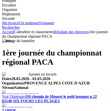
Pratiquer
Encadrer
Organiser
Règlements
Sécurité
Ma licence
Où pratiquer
S'engager
Rechercher
Accueil
Calendrier et classements
Résultats des épreuves
1ère journée
du championnat régional PACA
Karting
1ère journée du championnat
régional PACA
Ajouter en favoris
Dates
28.02.2026
-
01.03.2026
Organisateur
PROVENCE ALPES COTE D'AZUR
Niveau
National
Voir l'itinéraire
110 chemin de Mouret
le petit bosquet n 22
83140
SIX FOURS LES PLAGES
1
course