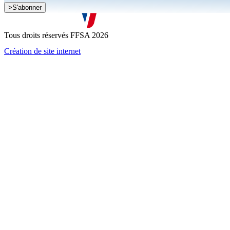
>
S'abonner
Je souhaite recevoir la newsletter de la FFSA
J'accepte que mes informations soient collectées conformément à l
Tous droits réservés FFSA 2026
Création de site internet