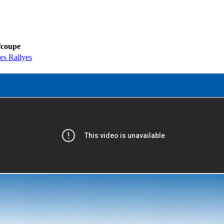
/coupe
es Rallyes