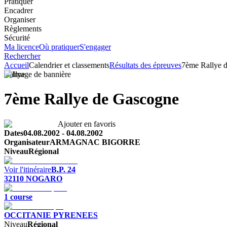
Pratiquer
Encadrer
Organiser
Règlements
Sécurité
Ma licence
Où pratiquer
S'engager
Rechercher
Accueil
Calendrier et classements
Résultats des épreuves
7ème Rallye 
Rallye
7ème Rallye de Gascogne
Ajouter en favoris
Dates
04.08.2002
-
04.08.2002
Organisateur
ARMAGNAC BIGORRE
Niveau
Régional
Voir l'itinéraire
B.P. 24
32110
NOGARO
1
course
OCCITANIE PYRENEES
Niveau
Régional