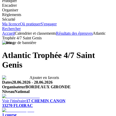
Pratiquer
Encadrer
Organiser
Règlements
Sécurité
Ma licence
Où pratiquer
S'engager
Rechercher
Accueil
Calendrier et classements
Résultats des épreuves
Atlantic
Trophée 4/7 Saint Genis
Karting
Atlantic Trophée 4/7 Saint
Genis
Ajouter en favoris
Dates
28.06.2026
-
28.06.2026
Organisateur
BORDEAUX GIRONDE
Niveau
National
Voir l'itinéraire
17 CHEMIN CANON
33270
FLOIRAC
1
course