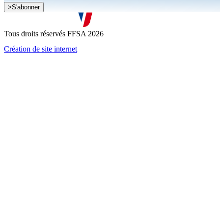
>
S'abonner
Je souhaite recevoir la newsletter de la FFSA
J'accepte que mes informations soient collectées conformément à l
Tous droits réservés FFSA 2026
Création de site internet