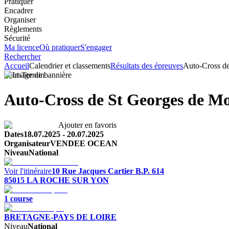
Pratiquer
Encadrer
Organiser
Règlements
Sécurité
Ma licence
Où pratiquer
S'engager
Rechercher
Accueil
Calendrier et classements
Résultats des épreuves
Auto-Cross d
Tout-Terrain
Auto-Cross de St Georges de M
Ajouter en favoris
Dates
18.07.2025
-
20.07.2025
Organisateur
VENDEE OCEAN
Niveau
National
Voir l'itinéraire
10 Rue Jacques Cartier
B.P. 614
85015
LA ROCHE SUR YON
1
course
BRETAGNE-PAYS DE LOIRE
Niveau
National