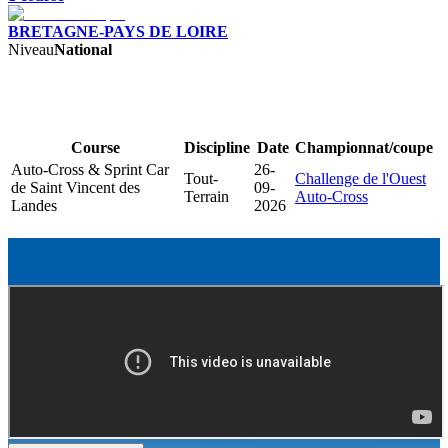
BRETAGNE-PAYS DE LOIRE
Niveau
National
Course
Discipline
Date
Championnat/coupe
Auto-Cross & Sprint Car
26-
Tout-
Challenge de l'Ouest
de Saint Vincent des
09-
Terrain
Auto-Cross
Landes
2026