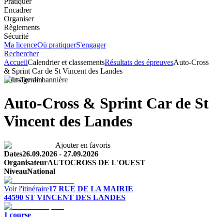
Pratiquer
Encadrer
Organiser
Règlements
Sécurité
Ma licence
Où pratiquer
S'engager
Rechercher
Accueil
Calendrier et classements
Résultats des épreuves
Auto-Cross
& Sprint Car de St Vincent des Landes
Tout-Terrain
Auto-Cross & Sprint Car de St
Vincent des Landes
Ajouter en favoris
Dates
26.09.2026
-
27.09.2026
Organisateur
AUTOCROSS DE L'OUEST
Niveau
National
Voir l'itinéraire
17 RUE DE LA MAIRIE
44590
ST VINCENT DES LANDES
1
course