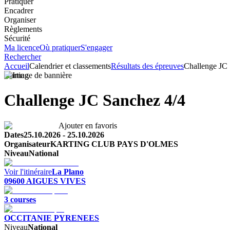
Pratiquer
Encadrer
Organiser
Règlements
Sécurité
Ma licence
Où pratiquer
S'engager
Rechercher
Accueil
Calendrier et classements
Résultats des épreuves
Challenge JC 
Karting
Challenge JC Sanchez 4/4
Ajouter en favoris
Dates
25.10.2026
-
25.10.2026
Organisateur
KARTING CLUB PAYS D'OLMES
Niveau
National
Voir l'itinéraire
La Plano
09600
AIGUES VIVES
3
course
s
OCCITANIE PYRENEES
Niveau
National