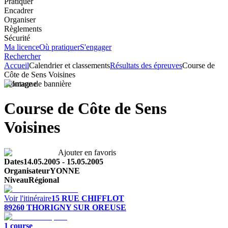
Pratiquer
Encadrer
Organiser
Règlements
Sécurité
Ma licence
Où pratiquer
S'engager
Rechercher
Accueil
Calendrier et classements
Résultats des épreuves
Course de
Côte de Sens Voisines
Montagne
Course de Côte de Sens
Voisines
Ajouter en favoris
Dates
14.05.2005
-
15.05.2005
Organisateur
YONNE
Niveau
Régional
Voir l'itinéraire
15 RUE CHIFFLOT
89260
THORIGNY SUR OREUSE
1
course