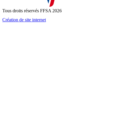
J'accepte que mes informations soient collectées conformément à l
Tous droits réservés FFSA 2026
Création de site internet