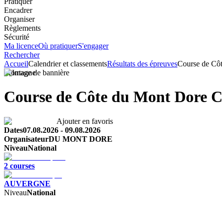
Pratiquer
Encadrer
Organiser
Règlements
Sécurité
Ma licence
Où pratiquer
S'engager
Rechercher
Accueil
Calendrier et classements
Résultats des épreuves
Course de Cô
Montagne
Course de Côte du Mont Dore 
Ajouter en favoris
Dates
07.08.2026
-
09.08.2026
Organisateur
DU MONT DORE
Niveau
National
2
course
s
AUVERGNE
Niveau
National