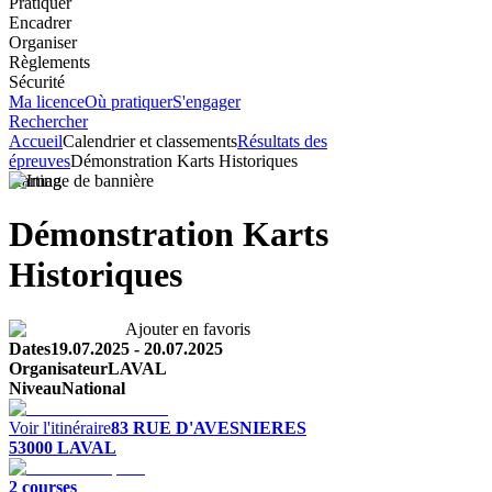
Pratiquer
Encadrer
Organiser
Règlements
Sécurité
Ma licence
Où pratiquer
S'engager
Rechercher
Accueil
Calendrier et classements
Résultats des
épreuves
Démonstration Karts Historiques
Karting
Démonstration Karts
Historiques
Ajouter en favoris
Dates
19.07.2025
-
20.07.2025
Organisateur
LAVAL
Niveau
National
Voir l'itinéraire
83 RUE D'AVESNIERES
53000
LAVAL
2
course
s