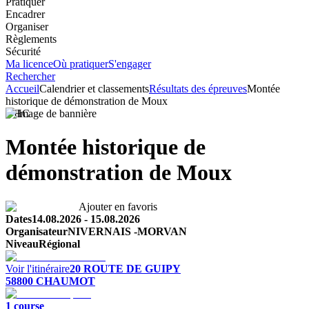
Pratiquer
Encadrer
Organiser
Règlements
Sécurité
Ma licence
Où pratiquer
S'engager
Rechercher
Accueil
Calendrier et classements
Résultats des épreuves
Montée
historique de démonstration de Moux
VHC
Montée historique de
démonstration de Moux
Ajouter en favoris
Dates
14.08.2026
-
15.08.2026
Organisateur
NIVERNAIS -MORVAN
Niveau
Régional
Voir l'itinéraire
20 ROUTE DE GUIPY
58800
CHAUMOT
1
course