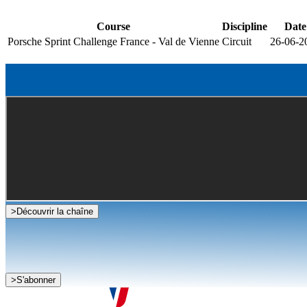
Course
Discipline
Date
Porsche Sprint Challenge France - Val de Vienne
Circuit
26-06-2
>
Découvrir la chaîne
>
S'abonner
Je souhaite recevoir la newsletter de la FFSA
J'accepte que mes informations soient collectées conformément à l