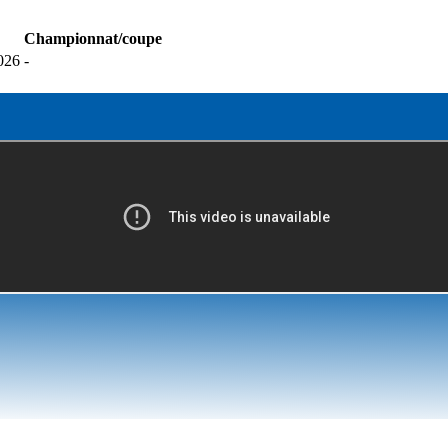
Championnat/coupe
026
-
a
politique de confidentialité