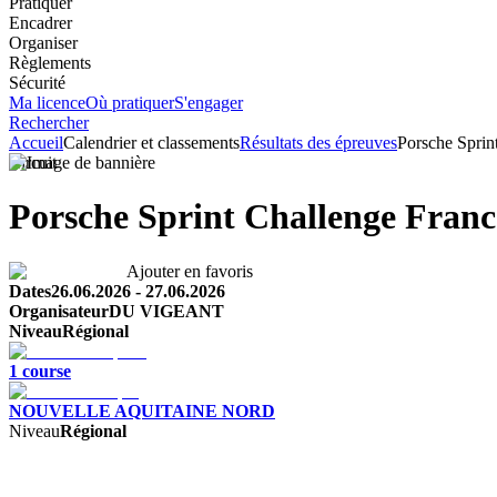
Pratiquer
Encadrer
Organiser
Règlements
Sécurité
Ma licence
Où pratiquer
S'engager
Rechercher
Accueil
Calendrier et classements
Résultats des épreuves
Porsche Sprin
Circuit
Porsche Sprint Challenge France
Ajouter en favoris
Dates
26.06.2026
-
27.06.2026
Organisateur
DU VIGEANT
Niveau
Régional
1
course
NOUVELLE AQUITAINE NORD
Niveau
Régional