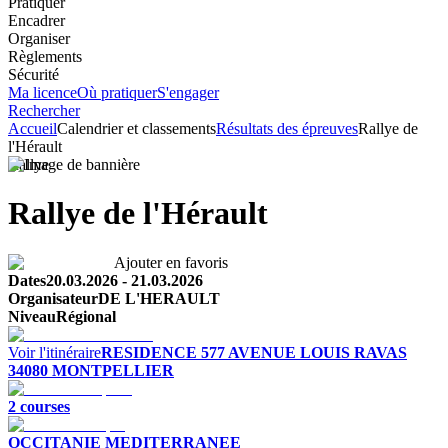
Pratiquer
Encadrer
Organiser
Règlements
Sécurité
Ma licence
Où pratiquer
S'engager
Rechercher
Accueil
Calendrier et classements
Résultats des épreuves
Rallye de
l'Hérault
Rallye
Rallye de l'Hérault
Ajouter en favoris
Dates
20.03.2026
-
21.03.2026
Organisateur
DE L'HERAULT
Niveau
Régional
Voir l'itinéraire
RESIDENCE
577 AVENUE LOUIS RAVAS
34080
MONTPELLIER
2
course
s
OCCITANIE MEDITERRANEE