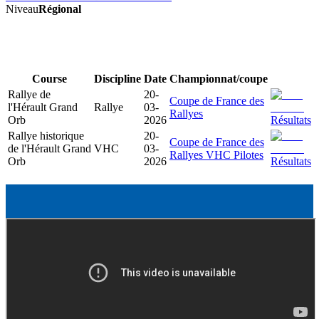
Niveau
Régional
Course
Discipline
Date
Championnat/coupe
Rallye de
20-
Coupe de France des
l'Hérault Grand
Rallye
03-
Rallyes
Orb
2026
Résultats
Rallye historique
20-
Coupe de France des
de l'Hérault Grand
VHC
03-
Rallyes VHC Pilotes
Orb
2026
Résultats