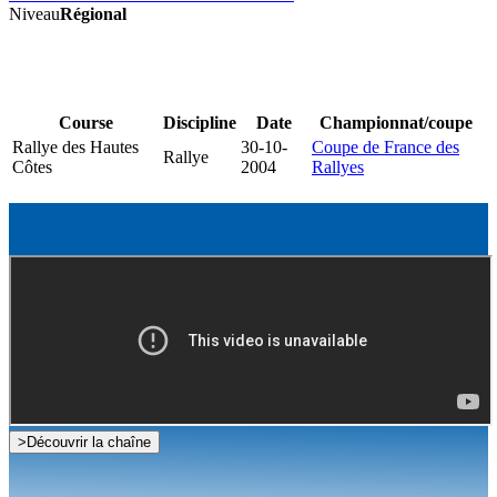
Niveau
Régional
Course
Discipline
Date
Championnat/coupe
Rallye des Hautes
30-10-
Coupe de France des
Rallye
Côtes
2004
Rallyes
>
Découvrir la chaîne