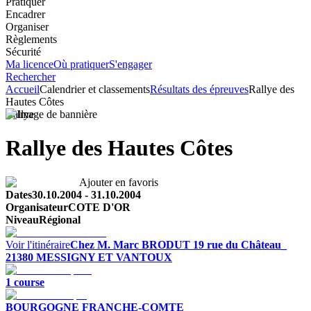
Pratiquer
Encadrer
Organiser
Règlements
Sécurité
Ma licence
Où pratiquer
S'engager
Rechercher
Accueil
Calendrier et classements
Résultats des épreuves
Rallye des
Hautes Côtes
Rallye
Rallye des Hautes Côtes
Ajouter en favoris
Dates
30.10.2004
-
31.10.2004
Organisateur
COTE D'OR
Niveau
Régional
Voir l'itinéraire
Chez M. Marc BRODUT
19 rue du Château_
21380
MESSIGNY ET VANTOUX
1
course
BOURGOGNE FRANCHE-COMTE