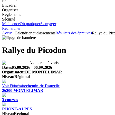
Pratiquer
Encadrer
Organiser
Règlements
Sécurité
Ma licence
Où pratiquer
S'engager
Rechercher
Accueil
Calendrier et classements
Résultats des épreuves
Rallye du Pic
Rallye
Rallye du Picodon
Ajouter en favoris
Dates
05.09.2026
-
06.09.2026
Organisateur
DE MONTELIMAR
Niveau
Régional
Voir l'itinéraire
chemin de Daurelle
26200
MONTELIMAR
3
course
s
RHONE-ALPES
Niveau
Régional