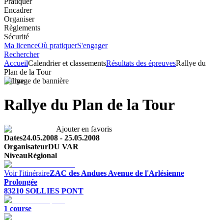
Pratiquer
Encadrer
Organiser
Règlements
Sécurité
Ma licence
Où pratiquer
S'engager
Rechercher
Accueil
Calendrier et classements
Résultats des épreuves
Rallye du
Plan de la Tour
Rallye
Rallye du Plan de la Tour
Ajouter en favoris
Dates
24.05.2008
-
25.05.2008
Organisateur
DU VAR
Niveau
Régional
Voir l'itinéraire
ZAC des Andues
Avenue de l'Arlésienne
Prolongée
83210
SOLLIES PONT
1
course