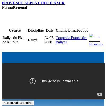
PROVENCE ALPES COTE D'AZUR
Niveau
Régional
Course
Discipline
Date
Championnat/coupe
Rallye du Plan
24-05-
Coupe de France des
Rallye
de la Tour
2008
Rallyes
Résultats
>
Découvrir la chaîne