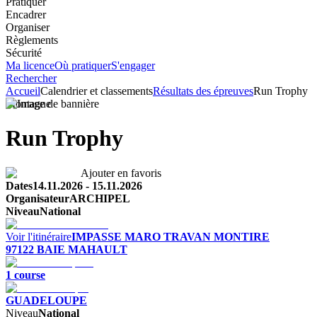
Pratiquer
Encadrer
Organiser
Règlements
Sécurité
Ma licence
Où pratiquer
S'engager
Rechercher
Accueil
Calendrier et classements
Résultats des épreuves
Run Trophy
Montagne
Run Trophy
Ajouter en favoris
Dates
14.11.2026
-
15.11.2026
Organisateur
ARCHIPEL
Niveau
National
Voir l'itinéraire
IMPASSE MARO TRAVAN MONTIRE
97122
BAIE MAHAULT
1
course
GUADELOUPE
Niveau
National