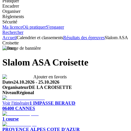
Pratiquer
Encadrer
Organiser
Règlements
Sécurité
Ma licence
Où pratiquer
S'engager
Rechercher
Accueil
Calendrier et classements
Résultats des épreuves
Slalom ASA
Croisette
Slalom
Slalom ASA Croisette
Ajouter en favoris
Dates
24.10.2026
-
25.10.2026
Organisateur
DE LA CROISETTE
Niveau
Régional
Voir l'itinéraire
1 IMPASSE BERAUD
06400
CANNES
1
course
PROVENCE ALPES COTE D'AZUR