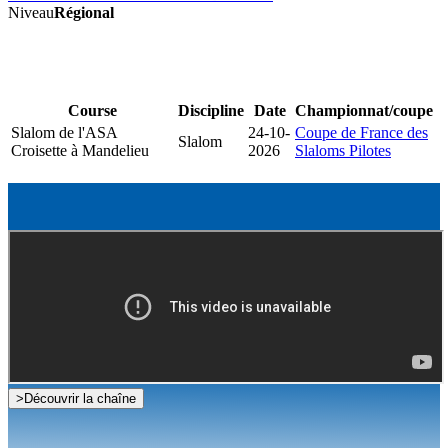
Niveau
Régional
Course
Discipline
Date
Championnat/coupe
Slalom de l'ASA
24-10-
Coupe de France des
Slalom
Croisette à Mandelieu
2026
Slaloms Pilotes
>
Découvrir la chaîne