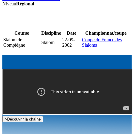
Niveau
Régional
Course
Discipline
Date
Championnat/coupe
Slalom de
22-09-
Coupe de France des
Slalom
Compiègne
2002
Slaloms
>
Découvrir la chaîne