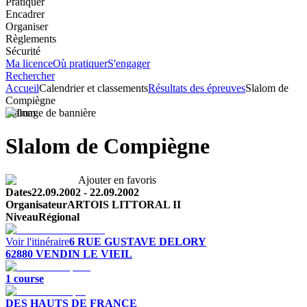
Pratiquer
Encadrer
Organiser
Règlements
Sécurité
Ma licence
Où pratiquer
S'engager
Rechercher
Accueil
Calendrier et classements
Résultats des épreuves
Slalom de
Compiègne
Slalom
Slalom de Compiègne
Ajouter en favoris
Dates
22.09.2002
-
22.09.2002
Organisateur
ARTOIS LITTORAL II
Niveau
Régional
Voir l'itinéraire
6 RUE GUSTAVE DELORY
62880
VENDIN LE VIEIL
1
course
DES HAUTS DE FRANCE