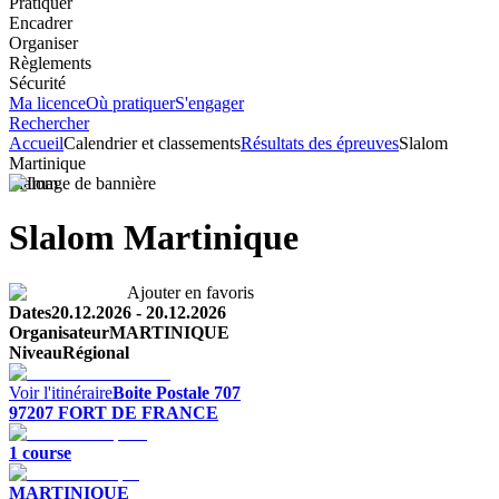
Pratiquer
Encadrer
Organiser
Règlements
Sécurité
Ma licence
Où pratiquer
S'engager
Rechercher
Accueil
Calendrier et classements
Résultats des épreuves
Slalom
Martinique
Slalom
Slalom Martinique
Ajouter en favoris
Dates
20.12.2026
-
20.12.2026
Organisateur
MARTINIQUE
Niveau
Régional
Voir l'itinéraire
Boite Postale 707
97207
FORT DE FRANCE
1
course
MARTINIQUE