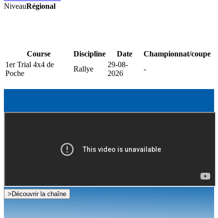
Niveau
Régional
Course
Discipline
Date
Championnat/coupe
1er Trial 4x4 de
29-08-
Rallye
-
Poche
2026
>
Découvrir la chaîne