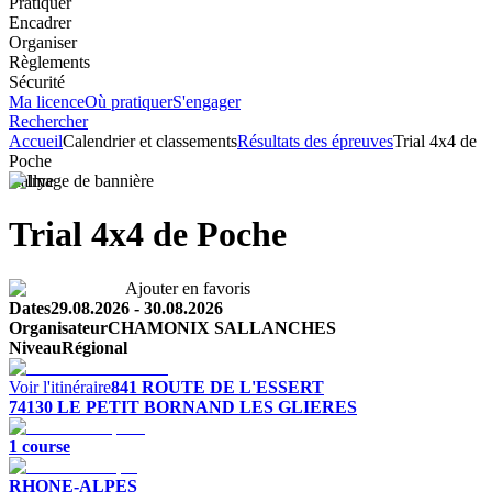
Pratiquer
Encadrer
Organiser
Règlements
Sécurité
Ma licence
Où pratiquer
S'engager
Rechercher
Accueil
Calendrier et classements
Résultats des épreuves
Trial 4x4 de
Poche
Rallye
Trial 4x4 de Poche
Ajouter en favoris
Dates
29.08.2026
-
30.08.2026
Organisateur
CHAMONIX SALLANCHES
Niveau
Régional
Voir l'itinéraire
841 ROUTE DE L'ESSERT
74130
LE PETIT BORNAND LES GLIERES
1
course
RHONE-ALPES