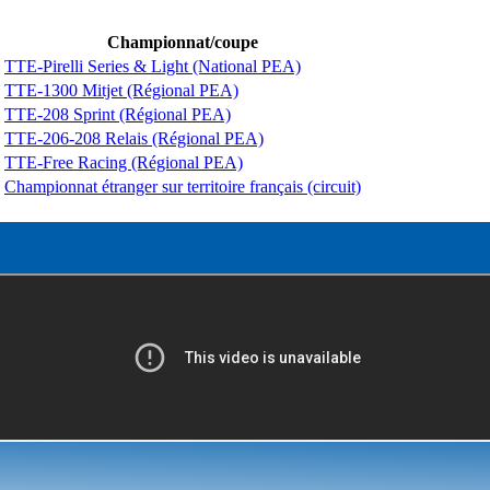
Championnat/coupe
TTE-Pirelli Series & Light (National PEA)
TTE-1300 Mitjet (Régional PEA)
TTE-208 Sprint (Régional PEA)
TTE-206-208 Relais (Régional PEA)
TTE-Free Racing (Régional PEA)
Championnat étranger sur territoire français (circuit)