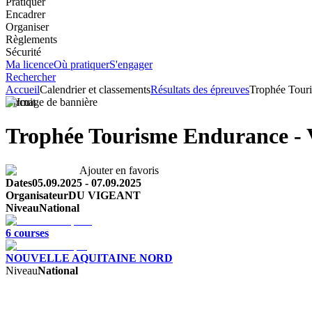
Pratiquer
Encadrer
Organiser
Règlements
Sécurité
Ma licence
Où pratiquer
S'engager
Rechercher
Accueil
Calendrier et classements
Résultats des épreuves
Trophée Touri
Circuit
Trophée Tourisme Endurance - 
Ajouter en favoris
Dates
05.09.2025
-
07.09.2025
Organisateur
DU VIGEANT
Niveau
National
6
course
s
NOUVELLE AQUITAINE NORD
Niveau
National