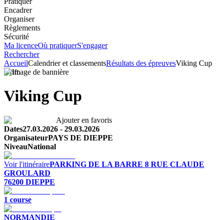
Pratiquer
Encadrer
Organiser
Règlements
Sécurité
Ma licence
Où pratiquer
S'engager
Rechercher
Accueil
Calendrier et classements
Résultats des épreuves
Viking Cup
Drift
Viking Cup
Ajouter en favoris
Dates
27.03.2026
-
29.03.2026
Organisateur
PAYS DE DIEPPE
Niveau
National
Voir l'itinéraire
PARKING DE LA BARRE
8 RUE CLAUDE
GROULARD
76200
DIEPPE
1
course
NORMANDIE