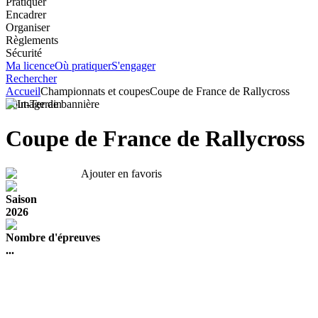
Pratiquer
Encadrer
Organiser
Règlements
Sécurité
Ma licence
Où pratiquer
S'engager
Rechercher
Accueil
Championnats et coupes
Coupe de France de Rallycross
Tout-Terrain
Coupe de France de Rallycross
Ajouter en favoris
Saison
2026
Nombre d'épreuves
...