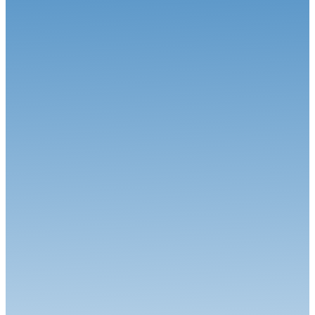
Tout-terrain
24.06.26
Annulation de l'Autocross d'Issoire les 27 et 28 juin
Tout-terrain
06.08.26
Une journée éprouvante sur le circuit Christian Meunier
Tout-terrain
04.08.26
Aydie conclut un week-end d'exception !
Tout-terrain
30.07.26
Direction Aydie : La bataille se poursuit !
Tout-terrain
30.07.26
Rendez-vous sur le circuit Christian Meunier (Pont-de-Ruan)
Tout-terrain
28.07.26
Kerlabo, la fièvre estivale
Tout-terrain