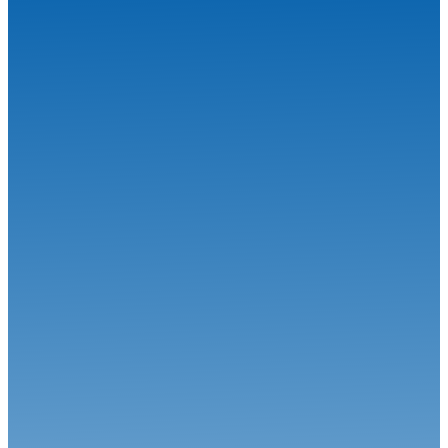
Tout-terrain
30.07.26
Rendez-vous sur le circuit Christian Meunier (Pont-de-Ruan)
Tout-terrain
28.07.26
Kerlabo, la fièvre estivale
Tout-terrain
22.07.26
Kerlabo sort le grand jeu !
Tout-terrain
15.07.26
La Touraine en ébullition
Tout-terrain
07.07.26
Retour à la compétition
Tout-terrain
26.06.26
Laon (02) victime de la canicule, l'épreuve annulée