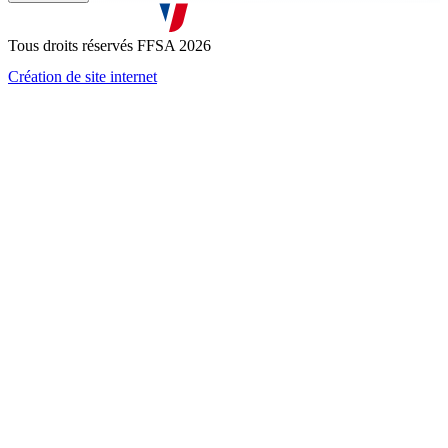
J'accepte que mes informations soient collectées conformément à
la
politique de confidentialité
Tous droits réservés FFSA 2026
Création de site internet