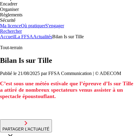
Encadrer
Organiser
Règlements
Sécurité
Ma licence
Où pratiquer
S'engager
Rechercher
Accueil
La FFSA
Actualités
Bilan Is sur Tille
Tout-terrain
Bilan Is sur Tille
Publié le
21/08/2025
par
FFSA
Communication
| ©
ADECOM
C’est sous une météo estivale que l’épreuve d’Is sur Tille
a attiré de nombreux spectateurs venus assister à un
spectacle époustouflant.
PARTAGER L’ACTUALITÉ