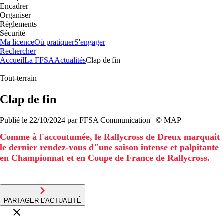
Encadrer
Organiser
Règlements
Sécurité
Ma licence
Où pratiquer
S'engager
Rechercher
Accueil
La FFSA
Actualités
Clap de fin
Tout-terrain
Clap de fin
Publié le
22/10/2024
par
FFSA
Communication
| ©
MAP
Comme à l'accoutumée, le Rallycross de Dreux marquait
le dernier rendez-vous d"une saison intense et palpitante
en Championnat et en Coupe de France de Rallycross.
PARTAGER L’ACTUALITÉ