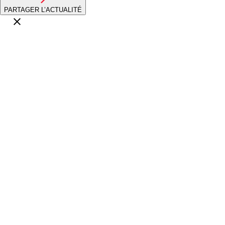
PARTAGER L’ACTUALITÉ
>
TÉLÉCHARGER LE COMMUNIQUÉ
Tout-terrain
06.08.26
Une journée éprouvante sur le circuit Christian
Meunier
Tout-terrain
04.08.26