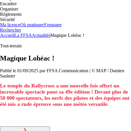
Encadrer
Organiser
Règlements
Sécurité
Ma licence
Où pratiquer
S'engager
Rechercher
Accueil
La FFSA
Actualités
Magique Lohéac !
Tout-terrain
Magique Lohéac !
Publié le
01/09/2025
par
FFSA
Communication
| ©
MAP / Damien
Saulnier
Le temple du Rallycross a une nouvelle fois offert un
incroyable spectacle pour sa 49e édition ! Devant plus de
50 000 spectateurs, les nerfs des pilotes et des équipes ont
été mis a rude épreuve sous une météo versatile.