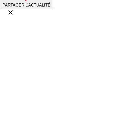
PARTAGER L’ACTUALITÉ
>
TÉLÉCHARGER LE COMMUNIQUÉ
Tout-terrain
06.08.26
Une journée éprouvante sur le circuit Christian
Meunier
Tout-terrain
04.08.26