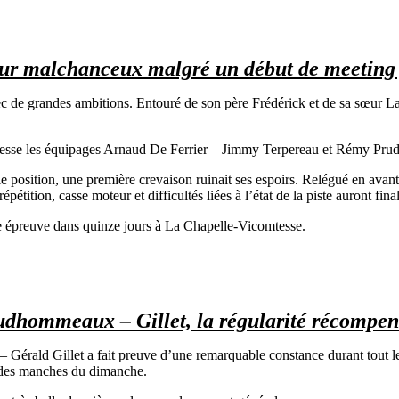
ur malchanceux malgré un début de meeting 
c de grandes ambitions. Entouré de son père Frédérick et de sa sœur Laur
ustesse les équipages Arnaud De Ferrier – Jimmy Terpereau et Rémy Pr
ole position, une première crevaison ruinait ses espoirs. Relégué en avan
épétition, casse moteur et difficultés liées à l’état de la piste auront f
ne épreuve dans quinze jours à La Chapelle-Vicomtesse.
udhommeaux – Gillet, la régularité récompen
rald Gillet a fait preuve d’une remarquable constance durant tout le m
s des manches du dimanche.