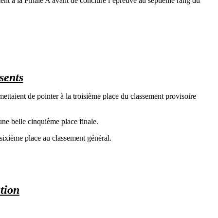
ment à la Finale A avant de conclure l’épreuve au septième rang du
sents
ettaient de pointer à la troisième place du classement provisoire
ne belle cinquième place finale.
sixième place au classement général.
ation