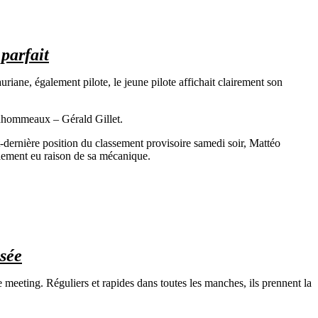
parfait
iane, également pilote, le jeune pilote affichait clairement son
udhommeaux – Gérald Gillet.
t-dernière position du classement provisoire samedi soir, Mattéo
inalement eu raison de sa mécanique.
sée
eeting. Réguliers et rapides dans toutes les manches, ils prennent la