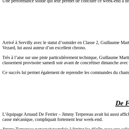
Une performance solide qui leur permet de conclure ce week-end à une
Arrivé à Servilly avec le statut d’outsider en Classe 2, Guillaume Mart
Vezard, lui aussi auteur d’un excellent chrono.
Très à l’aise sur une piste particulièrement technique, Guillaume Mart
classement provisoire samedi soir avant de concrétiser dimanche avec 
Ce succès lui permet également de reprendre les commandes du champ
De F
L’équipage Arnaud De Ferrier – Jimmy Terpereau avait lui aussi affich
casse mécanique, compliquait fortement leur week-end.