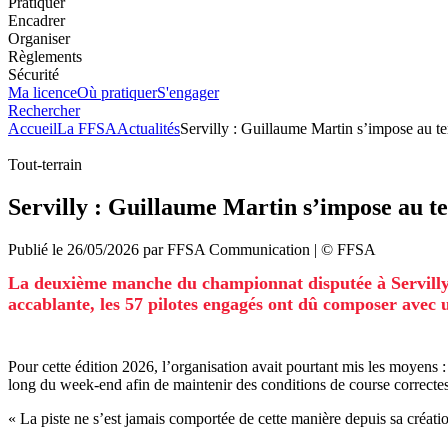
Pratiquer
Encadrer
Organiser
Règlements
Sécurité
Ma licence
Où pratiquer
S'engager
Rechercher
Accueil
La FFSA
Actualités
Servilly : Guillaume Martin s’impose au 
Tout-terrain
Servilly : Guillaume Martin s’impose au 
Publié le
26/05/2026
par
FFSA
Communication
| ©
FFSA
La deuxième manche du championnat disputée à Servilly, 
accablante, les 57 pilotes engagés ont dû composer avec 
Pour cette édition 2026, l’organisation avait pourtant mis les moyens : 
long du week-end afin de maintenir des conditions de course correctes, 
« La piste ne s’est jamais comportée de cette manière depuis sa créati