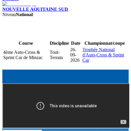
NOUVELLE AQUITAINE SUD
Niveau
National
Course
Discipline
Date
Championnat/coupe
26-
Trophée National
4ème Auto-Cross &
Tout-
09-
d'Auto-Cross & Sprint
Sprint Car de Minzac
Terrain
2026
Car