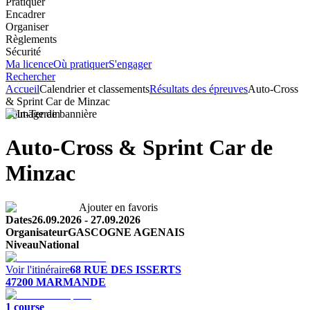
Pratiquer
Encadrer
Organiser
Règlements
Sécurité
Ma licence
Où pratiquer
S'engager
Rechercher
Accueil
Calendrier et classements
Résultats des épreuves
Auto-Cross
& Sprint Car de Minzac
Tout-Terrain
Auto-Cross & Sprint Car de
Minzac
Ajouter en favoris
Dates
26.09.2026
-
27.09.2026
Organisateur
GASCOGNE AGENAIS
Niveau
National
Voir l'itinéraire
68 RUE DES ISSERTS
47200
MARMANDE
1
course