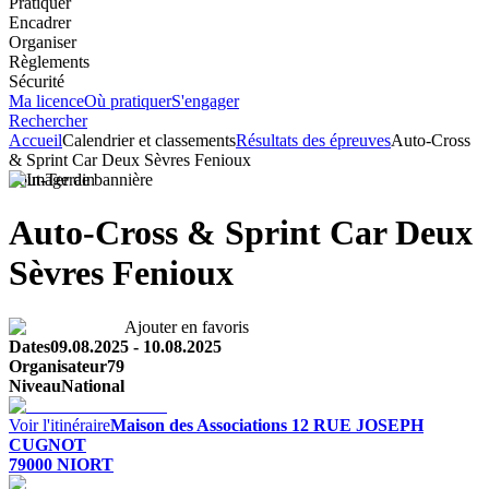
Pratiquer
Encadrer
Organiser
Règlements
Sécurité
Ma licence
Où pratiquer
S'engager
Rechercher
Accueil
Calendrier et classements
Résultats des épreuves
Auto-Cross
& Sprint Car Deux Sèvres Fenioux
Tout-Terrain
Auto-Cross & Sprint Car Deux
Sèvres Fenioux
Ajouter en favoris
Dates
09.08.2025
-
10.08.2025
Organisateur
79
Niveau
National
Voir l'itinéraire
Maison des Associations
12 RUE JOSEPH
CUGNOT
79000
NIORT