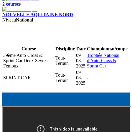
2
course
s
NOUVELLE AQUITAINE NORD
Niveau
National
Course
Discipline
Date
Championnat/coupe
39ème Auto-Cross &
09-
Trophée National
Tout-
Sprint Car Deux Sèvres
08-
d'Auto-Cross &
Terrain
Fenioux
2025
Sprint Car
09-
Tout-
SPRINT CAR
08-
-
Terrain
2025