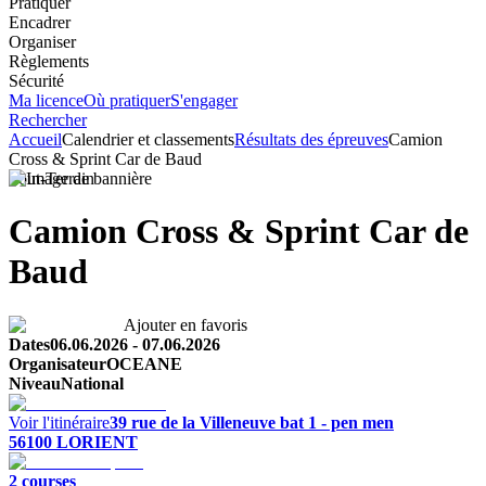
Pratiquer
Encadrer
Organiser
Règlements
Sécurité
Ma licence
Où pratiquer
S'engager
Rechercher
Accueil
Calendrier et classements
Résultats des épreuves
Camion
Cross & Sprint Car de Baud
Tout-Terrain
Camion Cross & Sprint Car de
Baud
Ajouter en favoris
Dates
06.06.2026
-
07.06.2026
Organisateur
OCEANE
Niveau
National
Voir l'itinéraire
39 rue de la Villeneuve bat 1 - pen men
56100
LORIENT
2
course
s