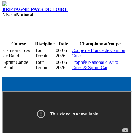
BRETAGNE-PAYS DE LOIRE
Niveau
National
Course
Discipline
Date
Championnat/coupe
Camion Cross
Tout-
06-06-
Coupe de France de Camion
de Baud
Terrain
2026
Cross
Sprint Car de
Tout-
06-06-
Trophée National d'Auto-
Baud
Terrain
2026
Cross & Sprint Car