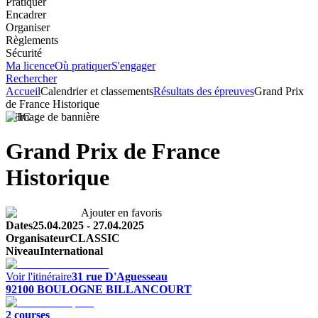
Pratiquer
Encadrer
Organiser
Règlements
Sécurité
Ma licence
Où pratiquer
S'engager
Rechercher
Accueil
Calendrier et classements
Résultats des épreuves
Grand Prix
de France Historique
VHC
Grand Prix de France
Historique
Ajouter en favoris
Dates
25.04.2025
-
27.04.2025
Organisateur
CLASSIC
Niveau
International
Voir l'itinéraire
31 rue D'Aguesseau
92100
BOULOGNE BILLANCOURT
2
course
s