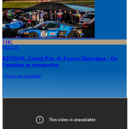
VHC
04.02.26
KENNOL Grand Prix de France Historique : De
l'émotion en perspective
>
Toutes les actualités