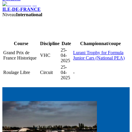
ILE-DE-FRANCE
Niveau
International
Course
Discipline
Date
Championnat/coupe
25-
Grand Prix de
Lurani Trophy for Formula
VHC
04-
France Historique
Junior Cars (National PEA)
2025
25-
Roulage Libre
Circuit
04-
-
2025