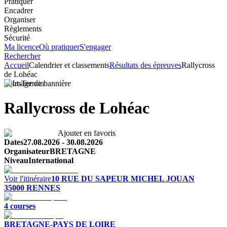
Pratiquer
Encadrer
Organiser
Règlements
Sécurité
Ma licence
Où pratiquer
S'engager
Rechercher
Accueil
Calendrier et classements
Résultats des épreuves
Rallycross
de Lohéac
Tout-Terrain
Rallycross de Lohéac
Ajouter en favoris
Dates
27.08.2026
-
30.08.2026
Organisateur
BRETAGNE
Niveau
International
Voir l'itinéraire
10 RUE DU SAPEUR MICHEL JOUAN
35000
RENNES
4
course
s
BRETAGNE-PAYS DE LOIRE