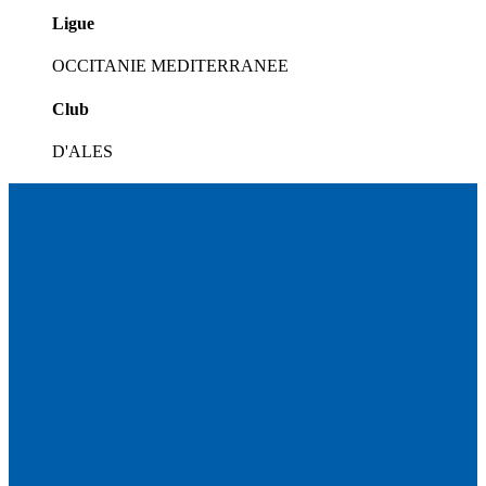
Ligue
OCCITANIE MEDITERRANEE
Club
D'ALES
Circuit
04.08.26
Une étape estivale à succès pour le Championnat de
France FFSA Circuit...