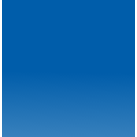
1ère !
Circuit
24.06.26
Robineau s'offre Nogaro et relance le championnat
Circuit
04.08.26
Une étape estivale à succès pour le Championnat de France FFSA
Circuit...
Circuit
27.07.26
Magny-Cours en août, j’y cours !
Circuit
06.07.26
Calvet signe le Grand Chelem à Magny-Cours
Circuit
30.06.26