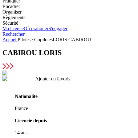
Pratiquer
Encadrer
Organiser
Règlements
Sécurité
Ma licence
Où pratiquer
S'engager
Rechercher
Accueil
Pilotes / Copilotes
LORIS CABIROU
CABIROU
LORIS
Ajouter en favoris
Nationalité
France
Licencié depuis
14 ans