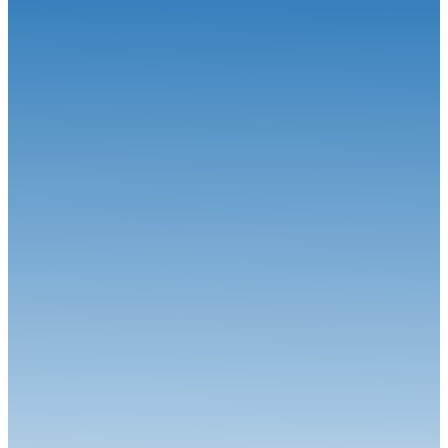
Grand-Prix Camions de Magny-Cours
Circuit
29.06.26
J-85 pour la 34ème édition : Une une 7ème... Et une 1ère !
Circuit
24.06.26
Robineau s'offre Nogaro et relance le championnat
Circuit
04.08.26
Une étape estivale à succès pour le Championnat de France FFSA
Circuit...
Circuit
27.07.26
Magny-Cours en août, j’y cours !
Circuit
06.07.26
Calvet signe le Grand Chelem à Magny-Cours
Circuit