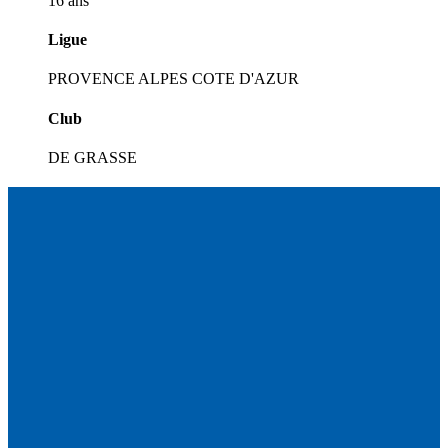
16 ans
Ligue
PROVENCE ALPES COTE D'AZUR
Club
DE GRASSE
Circuit
04.08.26
Une étape estivale à succès pour le Championnat de
France FFSA Circuit...