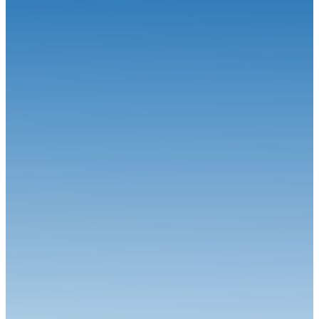
30.06.26
Grand-Prix Camions de Magny-Cours
Circuit
29.06.26
J-85 pour la 34ème édition : Une une 7ème... Et une 1ère !
Circuit
24.06.26
Robineau s'offre Nogaro et relance le championnat
Circuit
04.08.26
Une étape estivale à succès pour le Championnat de France FFSA
Circuit...
Circuit
27.07.26
Magny-Cours en août, j’y cours !
Circuit
06.07.26
Calvet signe le Grand Chelem à Magny-Cours