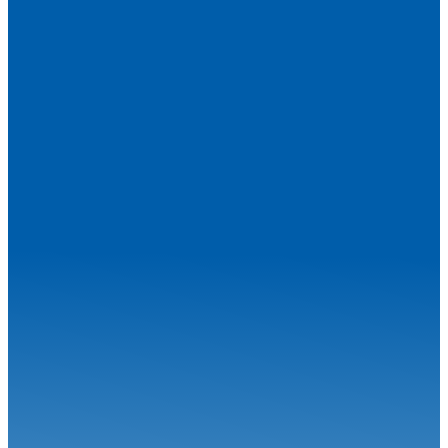
1ère !
Circuit
24.06.26
Robineau s'offre Nogaro et relance le championnat
Circuit
04.08.26
Une étape estivale à succès pour le Championnat de France FFSA
Circuit...
Circuit
27.07.26
Magny-Cours en août, j’y cours !
Circuit
06.07.26
Calvet signe le Grand Chelem à Magny-Cours
Circuit