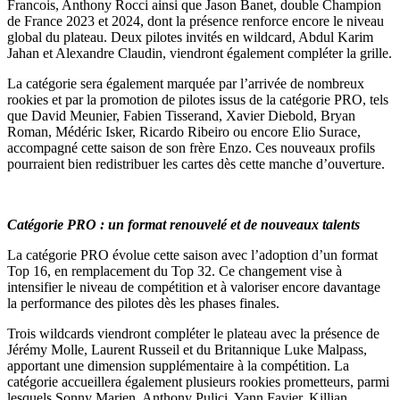
Francois, Anthony Rocci ainsi que Jason Banet, double Champion
de France 2023 et 2024, dont la présence renforce encore le niveau
global du plateau. Deux pilotes invités en wildcard, Abdul Karim
Jahan et Alexandre Claudin, viendront également compléter la grille.
La catégorie sera également marquée par l’arrivée de nombreux
rookies et par la promotion de pilotes issus de la catégorie PRO, tels
que David Meunier, Fabien Tisserand, Xavier Diebold, Bryan
Roman, Médéric Isker, Ricardo Ribeiro ou encore Elio Surace,
accompagné cette saison de son frère Enzo. Ces nouveaux profils
pourraient bien redistribuer les cartes dès cette manche d’ouverture.
Catégorie PRO : un format renouvelé et de nouveaux talents
La catégorie PRO évolue cette saison avec l’adoption d’un format
Top 16, en remplacement du Top 32. Ce changement vise à
intensifier le niveau de compétition et à valoriser encore davantage
la performance des pilotes dès les phases finales.
Trois wildcards viendront compléter le plateau avec la présence de
Jérémy Molle, Laurent Russeil et du Britannique Luke Malpass,
apportant une dimension supplémentaire à la compétition. La
catégorie accueillera également plusieurs rookies prometteurs, parmi
lesquels Sonny Marien, Anthony Pulici, Yann Favier, Killian