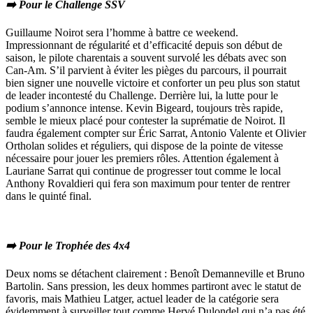
➡️ Pour le Challenge SSV
Guillaume Noirot sera l’homme à battre ce weekend.
Impressionnant de régularité et d’efficacité depuis son début de
saison, le pilote charentais a souvent survolé les débats avec son
Can-Am. S’il parvient à éviter les pièges du parcours, il pourrait
bien signer une nouvelle victoire et conforter un peu plus son statut
de leader incontesté du Challenge. Derrière lui, la lutte pour le
podium s’annonce intense. Kevin Bigeard, toujours très rapide,
semble le mieux placé pour contester la suprématie de Noirot. Il
faudra également compter sur Éric Sarrat, Antonio Valente et Olivier
Ortholan solides et réguliers, qui dispose de la pointe de vitesse
nécessaire pour jouer les premiers rôles. Attention également à
Lauriane Sarrat qui continue de progresser tout comme le local
Anthony Rovaldieri qui fera son maximum pour tenter de rentrer
dans le quinté final.
➡️ Pour le Trophée des 4x4
Deux noms se détachent clairement : Benoît Demanneville et Bruno
Bartolin. Sans pression, les deux hommes partiront avec le statut de
favoris, mais Mathieu Latger, actuel leader de la catégorie sera
évidemment à surveiller tout comme Hervé Dulondel qui n’a pas été