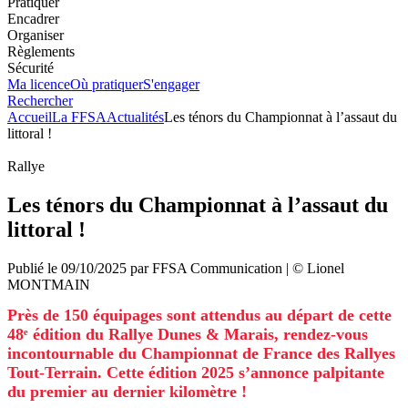
Pratiquer
Encadrer
Organiser
Règlements
Sécurité
Ma licence
Où pratiquer
S'engager
Rechercher
Accueil
La FFSA
Actualités
Les ténors du Championnat à l’assaut du
littoral !
Rallye
Les ténors du Championnat à l’assaut du
littoral !
Publié le
09/10/2025
par
FFSA
Communication
| ©
Lionel
MONTMAIN
Près de 150 équipages sont attendus au départ de cette
48ᵉ édition du Rallye Dunes & Marais, rendez-vous
incontournable du Championnat de France des Rallyes
Tout-Terrain. Cette édition 2025 s’annonce palpitante
du premier au dernier kilomètre !