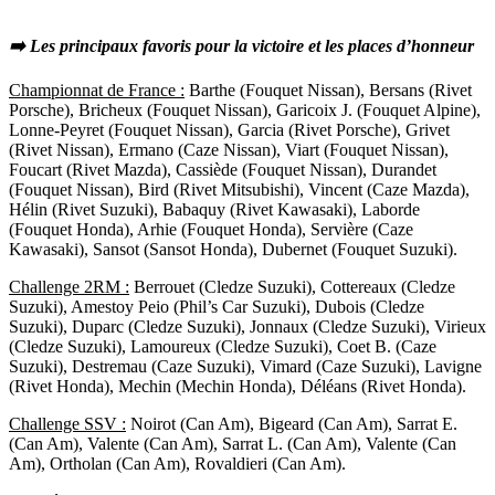
➡️
Les principaux favoris pour la victoire et les places d’honneur
Championnat de France :
Barthe (Fouquet Nissan), Bersans (Rivet
Porsche), Bricheux (Fouquet Nissan), Garicoix J. (Fouquet Alpine),
Lonne-Peyret (Fouquet Nissan), Garcia (Rivet Porsche), Grivet
(Rivet Nissan), Ermano (Caze Nissan), Viart (Fouquet Nissan),
Foucart (Rivet Mazda), Cassiède (Fouquet Nissan), Durandet
(Fouquet Nissan), Bird (Rivet Mitsubishi), Vincent (Caze Mazda),
Hélin (Rivet Suzuki), Babaquy (Rivet Kawasaki), Laborde
(Fouquet Honda), Arhie (Fouquet Honda), Servière (Caze
Kawasaki), Sansot (Sansot Honda), Dubernet (Fouquet Suzuki).
Challenge 2RM :
Berrouet (Cledze Suzuki), Cottereaux (Cledze
Suzuki), Amestoy Peio (Phil’s Car Suzuki), Dubois (Cledze
Suzuki), Duparc (Cledze Suzuki), Jonnaux (Cledze Suzuki), Virieux
(Cledze Suzuki), Lamoureux (Cledze Suzuki), Coet B. (Caze
Suzuki), Destremau (Caze Suzuki), Vimard (Caze Suzuki), Lavigne
(Rivet Honda), Mechin (Mechin Honda), Déléans (Rivet Honda).
Challenge SSV :
Noirot (Can Am), Bigeard (Can Am), Sarrat E.
(Can Am), Valente (Can Am), Sarrat L. (Can Am), Valente (Can
Am), Ortholan (Can Am), Rovaldieri (Can Am).