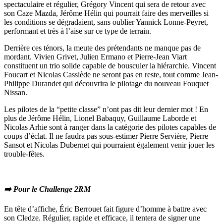
spectaculaire et régulier, Grégory Vincent qui sera de retour avec
son Caze Mazda, Jérôme Hélin qui pourrait faire des merveilles si
les conditions se dégradaient, sans oublier Yannick Lonne-Peyret,
performant et très à l’aise sur ce type de terrain.
Derrière ces ténors, la meute des prétendants ne manque pas de
mordant. Vivien Grivet, Julien Ermano et Pierre-Jean Viart
constituent un trio solide capable de bousculer la hiérarchie. Vincent
Foucart et Nicolas Cassiède ne seront pas en reste, tout comme Jean-
Philippe Durandet qui découvrira le pilotage du nouveau Fouquet
Nissan.
Les pilotes de la “petite classe” n’ont pas dit leur dernier mot ! En
plus de Jérôme Hélin, Lionel Babaquy, Guillaume Laborde et
Nicolas Arhie sont à ranger dans la catégorie des pilotes capables de
coups d’éclat. Il ne faudra pas sous-estimer Pierre Servière, Pierre
Sansot et Nicolas Dubernet qui pourraient également venir jouer les
trouble-fêtes.
➡️ Pour le Challenge 2RM
En tête d’affiche, Éric Berrouet fait figure d’homme à battre avec
son Cledze. Régulier, rapide et efficace, il tentera de signer une