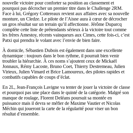
nouvelle victoire pour conforter sa position au classement et
pourquoi pas décrocher un premier titre dans le Challenge 2RM.
Face à lui, Grégory Cottereaux revient aux affaires avec sa nouvelle
monture, un Cledze. Le pilote de l’Aisne aura à cœur de décrocher
un gros résultat sur un terrain qu’il affectionne. Jérôme Duparcq
complète cette liste de prétendants sérieux à la victoire tout comme
les frères Amestoy, récents vainqueurs aux Cimes, cette fois-ci, c’est
Patxi qui prendra le volant avec l’envie de bien faire.
À domicile, Sébastien Dubois est également dans une excellente
dynamique : toujours dans le bon rythme, il pourrait bien venir
troubler la hiérarchie. À ces noms s’ajoutent ceux de Mickaël
Jonnaux, Rémy Lacoste, Bruno Coet, Thierry Destremeau, Julien
Virieux, Julien Vimard et Brice Lamoureux, des pilotes rapides et
combatifs capables de coups d’éclat.
En 2L, Jean-François Lavigne va tenter de jouer la victoire de classe
et pourquoi pas une place dans le quinté de la catégorie. Malgré son
manque de roulage, Florent Deléans poursuit sa montée en
puissance mais il devra se méfier de Maxime Vautier et Nicolas
Méchin qui joueront la carte de la régularité pour viser un bon
résultat d’ensemble.