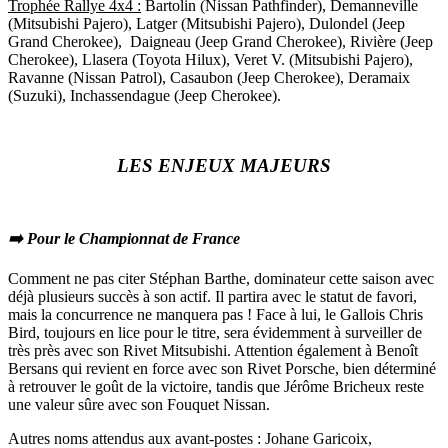
Trophée Rallye 4x4 :
Bartolin (Nissan Pathfinder), Demanneville
(Mitsubishi Pajero), Latger (Mitsubishi Pajero), Dulondel (Jeep
Grand Cherokee), Daigneau (Jeep Grand Cherokee), Rivière (Jeep
Cherokee), Llasera (Toyota Hilux), Veret V. (Mitsubishi Pajero),
Ravanne (Nissan Patrol), Casaubon (Jeep Cherokee), Deramaix
(Suzuki), Inchassendague (Jeep Cherokee).
LES ENJEUX MAJEURS
➡️ Pour le Championnat de France
Comment ne pas citer Stéphan Barthe, dominateur cette saison avec
déjà plusieurs succès à son actif. Il partira avec le statut de favori,
mais la concurrence ne manquera pas ! Face à lui, le Gallois Chris
Bird, toujours en lice pour le titre, sera évidemment à surveiller de
très près avec son Rivet Mitsubishi. Attention également à Benoît
Bersans qui revient en force avec son Rivet Porsche, bien déterminé
à retrouver le goût de la victoire, tandis que Jérôme Bricheux reste
une valeur sûre avec son Fouquet Nissan.
Autres noms attendus aux avant-postes : Johane Garicoix,