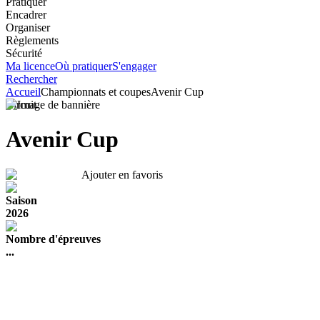
Pratiquer
Encadrer
Organiser
Règlements
Sécurité
Ma licence
Où pratiquer
S'engager
Rechercher
Accueil
Championnats et coupes
Avenir Cup
Circuit
Avenir Cup
Ajouter en favoris
Saison
2026
Nombre d'épreuves
...