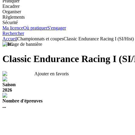
Pratiquer
Encadrer
Organiser
Règlements
Sécurité
Ma licence
Où pratiquer
S'engager
Rechercher
Accueil
Championnats et coupes
Classic Endurance Racing I (SI/Hist)
VHC
Classic Endurance Racing I (SI/
Ajouter en favoris
Saison
2026
Nombre d'épreuves
...