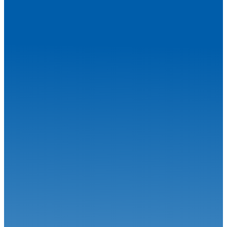
Circuit...
Circuit
27.07.26
Magny-Cours en août, j’y cours !
Circuit
06.07.26
Calvet signe le Grand Chelem à Magny-Cours
Circuit
30.06.26
Grand-Prix Camions de Magny-Cours
Circuit
29.06.26
J-85 pour la 34ème édition : Une une 7ème... Et une 1ère !
Circuit
24.06.26
Robineau s'offre Nogaro et relance le championnat
Circuit