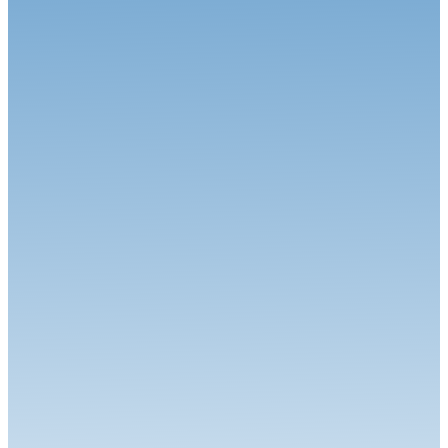
27.07.26
Magny-Cours en août, j’y cours !
Circuit
06.07.26
Calvet signe le Grand Chelem à Magny-Cours
Circuit
30.06.26
Grand-Prix Camions de Magny-Cours
Circuit
29.06.26
J-85 pour la 34ème édition : Une une 7ème... Et une 1ère !
Circuit
24.06.26
Robineau s'offre Nogaro et relance le championnat
Circuit
22.06.26
Le Championnat de France FFSA Circuits a effectué son
traditionnel dép...