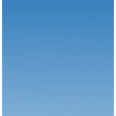
22.06.26
Le Championnat de France FFSA Circuits a effectué son
traditionnel dép...
Circuit
16.06.26
Le Championnat de France FFSA Circuits en voyage d’été
Circuit
15.06.26
Le duel Calvet-Robineau attendu !
Circuit
01.06.26
Alex Munoz remporte sa première course en FREC à Spa-
Francorchamps
Circuit
04.08.26
Une étape estivale à succès pour le Championnat de France FFSA
Circuit...
Circuit