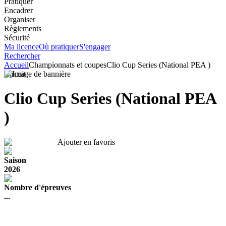
Pratiquer
Encadrer
Organiser
Règlements
Sécurité
Ma licence
Où pratiquer
S'engager
Rechercher
Accueil
Championnats et coupes
Clio Cup Series (National PEA )
Circuit
Clio Cup Series (National PEA
)
Ajouter en favoris
Saison
2026
Nombre d'épreuves
...