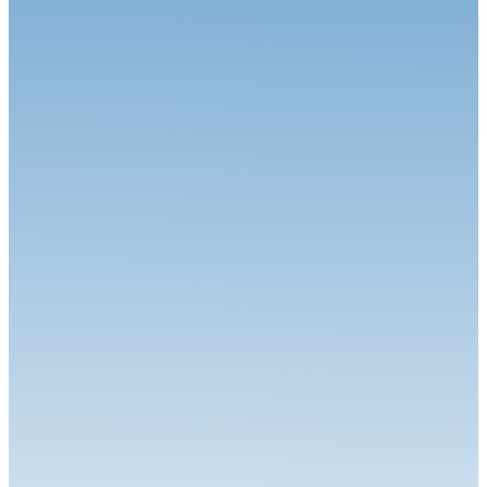
Circuit
06.07.26
Calvet signe le Grand Chelem à Magny-Cours
Circuit
30.06.26
Grand-Prix Camions de Magny-Cours
Circuit
29.06.26
J-85 pour la 34ème édition : Une une 7ème... Et une 1ère !
Circuit
24.06.26
Robineau s'offre Nogaro et relance le championnat
Circuit
22.06.26
Le Championnat de France FFSA Circuits a effectué son
traditionnel dép...
Circuit