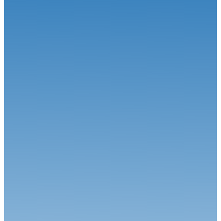
traditionnel dép...
Circuit
16.06.26
Le Championnat de France FFSA Circuits en voyage d’été
Circuit
15.06.26
Le duel Calvet-Robineau attendu !
Circuit
01.06.26
Alex Munoz remporte sa première course en FREC à Spa-
Francorchamps
Circuit
04.08.26
Une étape estivale à succès pour le Championnat de France FFSA
Circuit...
Circuit
27.07.26
Magny-Cours en août, j’y cours !