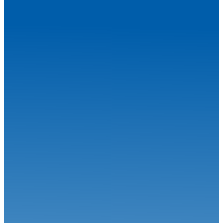
Circuit
27.07.26
Magny-Cours en août, j’y cours !
Circuit
06.07.26
Calvet signe le Grand Chelem à Magny-Cours
Circuit
30.06.26
Grand-Prix Camions de Magny-Cours
Circuit
29.06.26
J-85 pour la 34ème édition : Une une 7ème... Et une 1ère !
Circuit
24.06.26
Robineau s'offre Nogaro et relance le championnat
Circuit
22.06.26
Le Championnat de France FFSA Circuits a effectué son