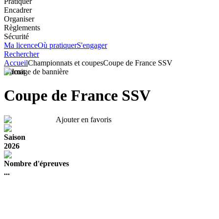
Pratiquer
Encadrer
Organiser
Règlements
Sécurité
Ma licence
Où pratiquer
S'engager
Rechercher
Accueil
Championnats et coupes
Coupe de France SSV
Circuit
Coupe de France SSV
Ajouter en favoris
Saison
2026
Nombre d'épreuves
...