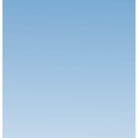
Circuit
27.07.26
Magny-Cours en août, j’y cours !
Circuit
06.07.26
Calvet signe le Grand Chelem à Magny-Cours
Circuit
30.06.26
Grand-Prix Camions de Magny-Cours
Circuit
29.06.26
J-85 pour la 34ème édition : Une une 7ème... Et une 1ère !
Circuit
24.06.26
Robineau s'offre Nogaro et relance le championnat
Circuit
22.06.26
Le Championnat de France FFSA Circuits a effectué son