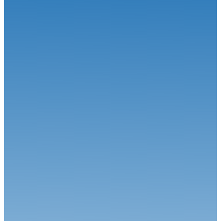
Circuit
22.06.26
Le Championnat de France FFSA Circuits a effectué son
traditionnel dép...
Circuit
16.06.26
Le Championnat de France FFSA Circuits en voyage d’été
Circuit
15.06.26
Le duel Calvet-Robineau attendu !
Circuit
01.06.26
Alex Munoz remporte sa première course en FREC à Spa-
Francorchamps
Circuit
04.08.26
Une étape estivale à succès pour le Championnat de France FFSA
Circuit...