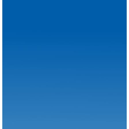
Une étape estivale à succès pour le Championnat de France FFSA
Circuit...
Circuit
27.07.26
Magny-Cours en août, j’y cours !
Circuit
06.07.26
Calvet signe le Grand Chelem à Magny-Cours
Circuit
30.06.26
Grand-Prix Camions de Magny-Cours
Circuit
29.06.26
J-85 pour la 34ème édition : Une une 7ème... Et une 1ère !
Circuit
24.06.26
Robineau s'offre Nogaro et relance le championnat