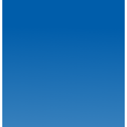
VHC
23.04.26
Une ouverture de saison exceptionnelle
VHC
04.02.26
KENNOL Grand Prix de France Historique : De l'émotion en
perspective
VHC
13.01.26
Le Championnat de France Historique des Circuits va franchir une
nouve...
VHC
21.10.25
Historic Tour Magny-cours : Le film du week-end
VHC
13.10.25
Historic Tour Magny-cours : Place à la finale
VHC