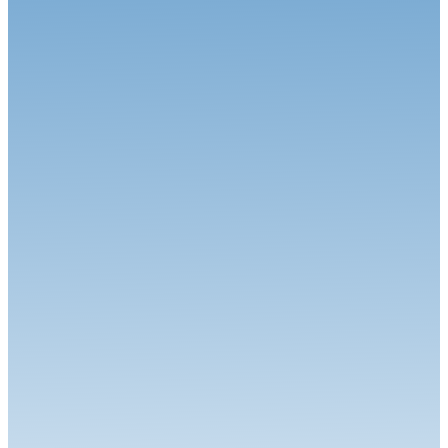
VHC
04.02.26
KENNOL Grand Prix de France Historique : De l'émotion en
perspective
VHC
13.01.26
Le Championnat de France Historique des Circuits va franchir une
nouve...
VHC
21.10.25
Historic Tour Magny-cours : Le film du week-end
VHC
13.10.25
Historic Tour Magny-cours : Place à la finale
VHC
23.09.25
Historic Val de Vienne : Le film du week-end