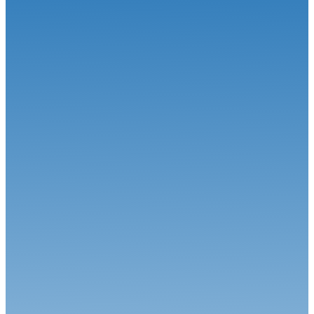
23.09.25
Historic Val de Vienne : Le film du week-end
VHC
15.09.25
Historic Tour Val de Vienne (19-21 septembre)
VHC
29.08.25
Épreuves sur route : mise à jour dates d'éligibilité des véhicules his...
VHC
26.08.25
Création de la Coupe de France des Rallyes Historiques de
Régularité
VHC
30.04.26
Weekend populaire et spectaculaire à Dijon-Prenois !
VHC
23.04.26
Une ouverture de saison exceptionnelle