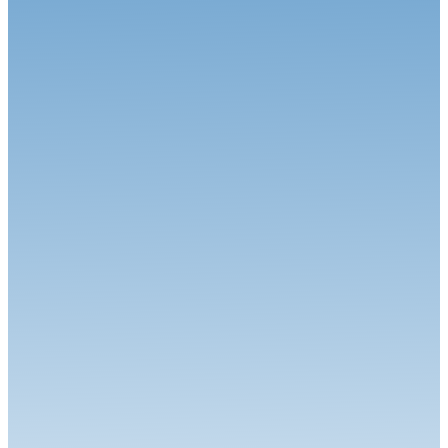
Circuit
27.07.26
Magny-Cours en août, j’y cours !
Circuit
06.07.26
Calvet signe le Grand Chelem à Magny-Cours
Circuit
30.06.26
Grand-Prix Camions de Magny-Cours
Circuit
29.06.26
J-85 pour la 34ème édition : Une une 7ème... Et une 1ère !
Circuit
24.06.26
Robineau s'offre Nogaro et relance le championnat
Circuit
22.06.26
Le Championnat de France FFSA Circuits a effectué son