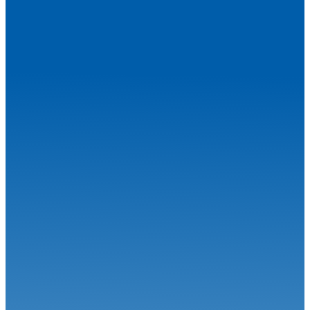
Une étape estivale à succès pour le Championnat de France FFSA
Circuit...
Circuit
27.07.26
Magny-Cours en août, j’y cours !
Circuit
06.07.26
Calvet signe le Grand Chelem à Magny-Cours
Circuit
30.06.26
Grand-Prix Camions de Magny-Cours
Circuit
29.06.26
J-85 pour la 34ème édition : Une une 7ème... Et une 1ère !
Circuit
24.06.26
Robineau s'offre Nogaro et relance le championnat