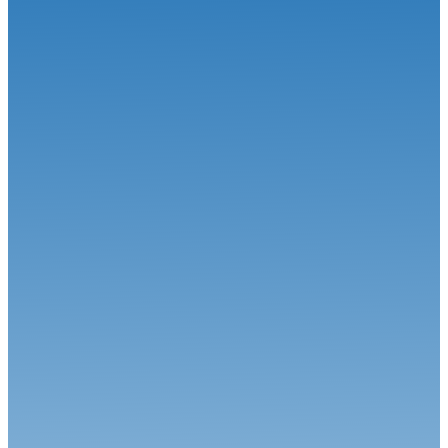
Circuit
22.06.26
Le Championnat de France FFSA Circuits a effectué son
traditionnel dép...
Circuit
16.06.26
Le Championnat de France FFSA Circuits en voyage d’été
Circuit
15.06.26
Le duel Calvet-Robineau attendu !
Circuit
01.06.26
Alex Munoz remporte sa première course en FREC à Spa-
Francorchamps
Circuit
04.08.26
Une étape estivale à succès pour le Championnat de France FFSA
Circuit...