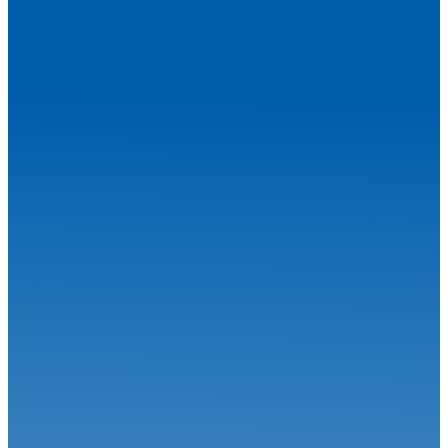
VHC
23.04.26
Une ouverture de saison exceptionnelle
VHC
04.02.26
KENNOL Grand Prix de France Historique : De l'émotion en
perspective
VHC
13.01.26
Le Championnat de France Historique des Circuits va franchir une
nouve...
VHC
21.10.25
Historic Tour Magny-cours : Le film du week-end
VHC
13.10.25
Historic Tour Magny-cours : Place à la finale
VHC