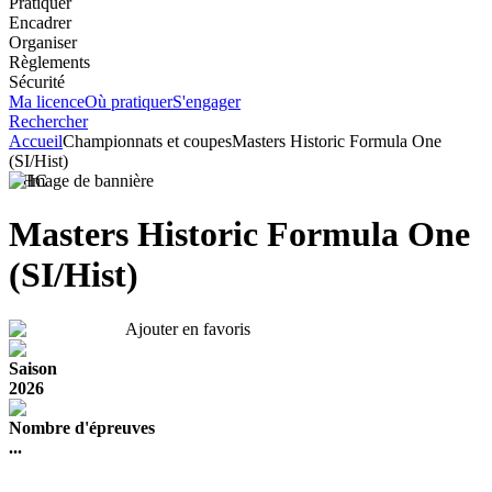
Pratiquer
Encadrer
Organiser
Règlements
Sécurité
Ma licence
Où pratiquer
S'engager
Rechercher
Accueil
Championnats et coupes
Masters Historic Formula One
(SI/Hist)
VHC
Masters Historic Formula One
(SI/Hist)
Ajouter en favoris
Saison
2026
Nombre d'épreuves
...