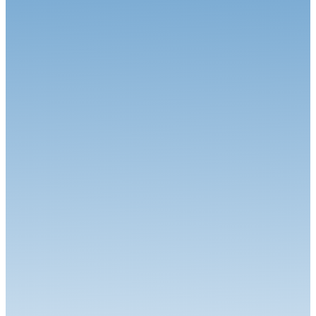
VHC
04.02.26
KENNOL Grand Prix de France Historique : De l'émotion en
perspective
VHC
13.01.26
Le Championnat de France Historique des Circuits va franchir une
nouve...
VHC
21.10.25
Historic Tour Magny-cours : Le film du week-end
VHC
13.10.25
Historic Tour Magny-cours : Place à la finale
VHC
23.09.25
Historic Val de Vienne : Le film du week-end