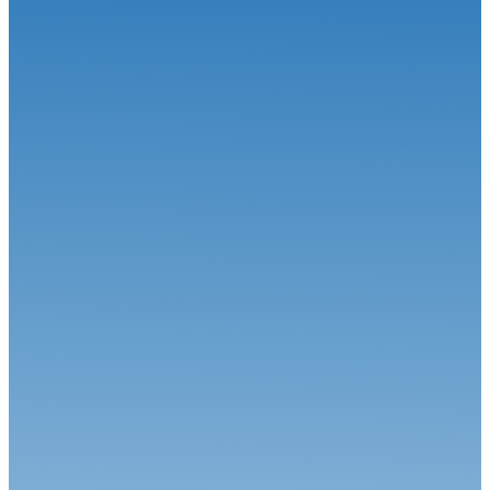
23.09.25
Historic Val de Vienne : Le film du week-end
VHC
15.09.25
Historic Tour Val de Vienne (19-21 septembre)
VHC
29.08.25
Épreuves sur route : mise à jour dates d'éligibilité des véhicules his...
VHC
26.08.25
Création de la Coupe de France des Rallyes Historiques de
Régularité
VHC
30.04.26
Weekend populaire et spectaculaire à Dijon-Prenois !
VHC
23.04.26
Une ouverture de saison exceptionnelle