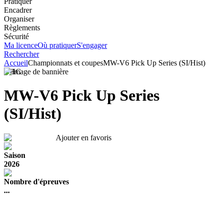
Pratiquer
Encadrer
Organiser
Règlements
Sécurité
Ma licence
Où pratiquer
S'engager
Rechercher
Accueil
Championnats et coupes
MW-V6 Pick Up Series (SI/Hist)
VHC
MW-V6 Pick Up Series
(SI/Hist)
Ajouter en favoris
Saison
2026
Nombre d'épreuves
...