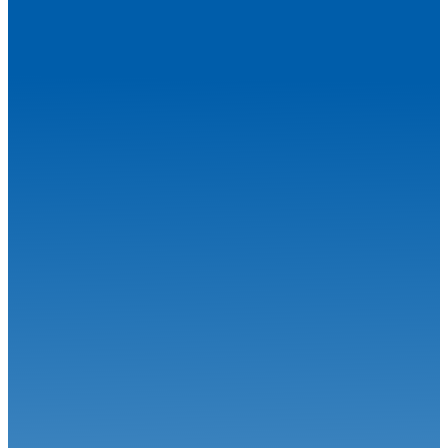
23.04.26
Une ouverture de saison exceptionnelle
VHC
04.02.26
KENNOL Grand Prix de France Historique : De l'émotion en
perspective
VHC
13.01.26
Le Championnat de France Historique des Circuits va franchir une
nouve...
VHC
21.10.25
Historic Tour Magny-cours : Le film du week-end
VHC
13.10.25
Historic Tour Magny-cours : Place à la finale
VHC
23.09.25