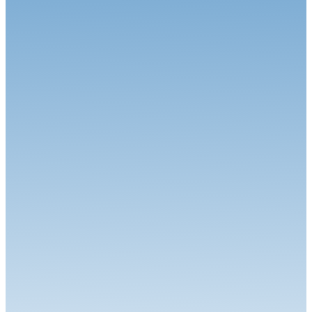
VHC
04.02.26
KENNOL Grand Prix de France Historique : De l'émotion en
perspective
VHC
13.01.26
Le Championnat de France Historique des Circuits va franchir une
nouve...
VHC
21.10.25
Historic Tour Magny-cours : Le film du week-end
VHC
13.10.25
Historic Tour Magny-cours : Place à la finale
VHC
23.09.25
Historic Val de Vienne : Le film du week-end
VHC