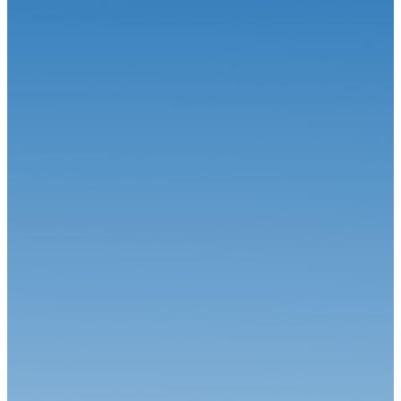
Historic Val de Vienne : Le film du week-end
VHC
15.09.25
Historic Tour Val de Vienne (19-21 septembre)
VHC
29.08.25
Épreuves sur route : mise à jour dates d'éligibilité des véhicules his...
VHC
26.08.25
Création de la Coupe de France des Rallyes Historiques de
Régularité
VHC
30.04.26
Weekend populaire et spectaculaire à Dijon-Prenois !
VHC
23.04.26
Une ouverture de saison exceptionnelle