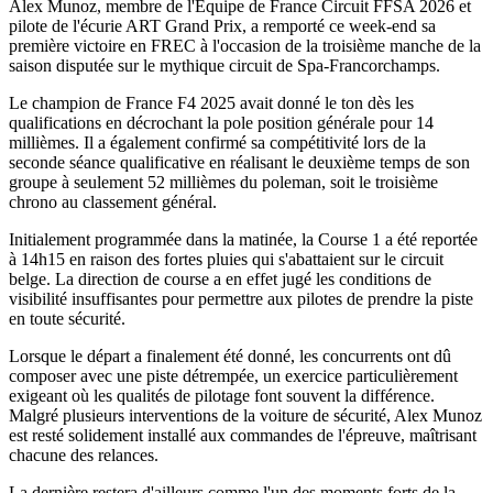
Alex Munoz, membre de l'Équipe de France Circuit FFSA 2026 et
pilote de l'écurie ART Grand Prix, a remporté ce week-end sa
première victoire en FREC à l'occasion de la troisième manche de la
saison disputée sur le mythique circuit de Spa-Francorchamps.
Le champion de France F4 2025 avait donné le ton dès les
qualifications en décrochant la pole position générale pour 14
millièmes. Il a également confirmé sa compétitivité lors de la
seconde séance qualificative en réalisant le deuxième temps de son
groupe à seulement 52 millièmes du poleman, soit le troisième
chrono au classement général.
Initialement programmée dans la matinée, la Course 1 a été reportée
à 14h15 en raison des fortes pluies qui s'abattaient sur le circuit
belge. La direction de course a en effet jugé les conditions de
visibilité insuffisantes pour permettre aux pilotes de prendre la piste
en toute sécurité.
Lorsque le départ a finalement été donné, les concurrents ont dû
composer avec une piste détrempée, un exercice particulièrement
exigeant où les qualités de pilotage font souvent la différence.
Malgré plusieurs interventions de la voiture de sécurité, Alex Munoz
est resté solidement installé aux commandes de l'épreuve, maîtrisant
chacune des relances.
La dernière restera d'ailleurs comme l'un des moments forts de la