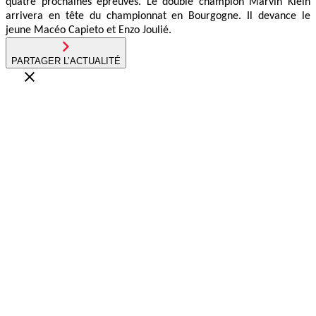
quatre prochaines épreuves. Le double champion Marvin Klein
arrivera en tête du championnat en Bourgogne. Il devance le
jeune Macéo Capieto et Enzo Joulié.
PARTAGER L’ACTUALITÉ
Circuit
04.08.26
Une étape estivale à succès pour le Championnat de