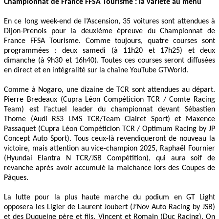
Championnat de France FFSA Tourisme : la variété au menu
En ce long week-end de l’Ascension, 35 voitures sont attendues à
Dijon-Prenois pour la deuxième épreuve du Championnat de
France FFSA Tourisme. Comme toujours, quatre courses sont
programmées : deux samedi (à 11h20 et 17h25) et deux
dimanche (à 9h30 et 16h40). Toutes ces courses seront diffusées
en direct et en intégralité sur la chaîne YouTube GTWorld.
Comme à Nogaro, une dizaine de TCR sont attendues au départ.
Pierre Bredeaux (Cupra Léon Compéticion TCR / Comte Racing
Team) est l’actuel leader du championnat devant Sébastien
Thome (Audi RS3 LMS TCR/Team Clairet Sport) et Maxence
Passaquet (Cupra Léon Compéticion TCR / Optimum Racing by JP
Concept Auto Sport). Tous ceux-là revendiqueront de nouveau la
victoire, mais attention au vice-champion 2025, Raphaël Fournier
(Hyundai Elantra N TCR/JSB Compétition), qui aura soif de
revanche après avoir accumulé la malchance lors des Coupes de
Pâques.
La lutte pour la plus haute marche du podium en GT Light
opposera les Ligier de Laurent Joubert (J’Nov Auto Racing by JSB)
et des Duqueine père et fils, Vincent et Romain (Duc Racing). On