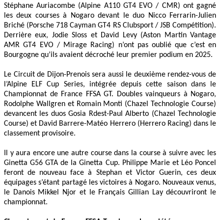
Stéphane Auriacombe (Alpine A110 GT4 EVO / CMR) ont gagné
les deux courses à Nogaro devant le duo Nicco Ferrarin-Julien
Briché (Porsche 718 Cayman GT4 RS Clubsport / JSB Compétition).
Derrière eux, Jodie Sloss et David Levy (Aston Martin Vantage
AMR GT4 EVO / Mirage Racing) n’ont pas oublié que c’est en
Bourgogne qu’ils avaient décroché leur premier podium en 2025.
Le Circuit de Dijon-Prenois sera aussi le deuxième rendez-vous de
l’Alpine ELF Cup Series, intégrée depuis cette saison dans le
Championnat de France FFSA GT. Doubles vainqueurs à Nogaro,
Rodolphe Wallgren et Romain Monti (Chazel Technologie Course)
devancent les duos Gosia Rdest-Paul Alberto (Chazel Technologie
Course) et David Barrere-Matéo Herrero (Herrero Racing) dans le
classement provisoire.
Il y aura encore une autre course dans la course à suivre avec les
Ginetta G56 GTA de la Ginetta Cup. Philippe Marie et Léo Poncel
feront de nouveau face à Stephan et Victor Guerin, ces deux
équipages s’étant partagé les victoires à Nogaro. Nouveaux venus,
le Danois Mikkel Njor et le Français Gillian Lay découvriront le
championnat.