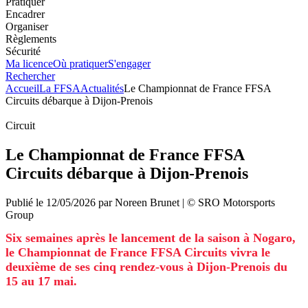
Pratiquer
Encadrer
Organiser
Règlements
Sécurité
Ma licence
Où pratiquer
S'engager
Rechercher
Accueil
La FFSA
Actualités
Le Championnat de France FFSA
Circuits débarque à Dijon-Prenois
Circuit
Le Championnat de France FFSA
Circuits débarque à Dijon-Prenois
Publié le
12/05/2026
par
Noreen
Brunet
| ©
SRO Motorsports
Group
Six semaines après le lancement de la saison à Nogaro,
le Championnat de France FFSA Circuits vivra le
deuxième de ses cinq rendez-vous à Dijon-Prenois du
15 au 17 mai.