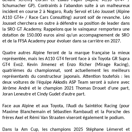
devant Jérémy Corsin et Lukas Papin (Alpine A110 GT4+ /
Schumacher GP). Contraints à l’abandon suite à un malheureux
incident en course 2 à Nogaro, Rudy Servol et Léo Jousset (Alpine
A110 GT4+ / Race Cars Consulting) auront soif de revanche. Léo
Jousset cherchera en outre à défendre sa position de leader dans
la SRO GT Academy. Rappelons que le vainqueur remportera une
dotation de 150.000 euros ainsi qu’un accompagnement de SRO
et de la FFSA Academy pour évoluer dans sa carrière en 2027.
Quatre autres Alpine feront de la marque française la mieux
représentée, mais les A110 GT4 feront face à six Toyota GR Supra
GT4 Evo2. Kevin Jimenez et Enzo Richer (Mirage Racing),
quatrièmes du championnat, sont actuellement les meilleurs
représentants du constructeur japonais. Attention toutefois : les
deux voitures de l’équipe Akkodis ASP Team seront à suivre avec
Jérôme André et le champion 2021 Thomas Drouet d’une part,
Joran Leneutre et Cindy Gudet d’autre part.
Face aux Alpine et aux Toyota, l’Audi du Saintéloc Racing (pour
Maxime Blanchemain et Sébastien Rambaud) et la Porsche des
frères Axel et Rémi Van Straaten viseront également le podium.
Dans la Am Cup, les champions 2025 Stéphane Lémeret et