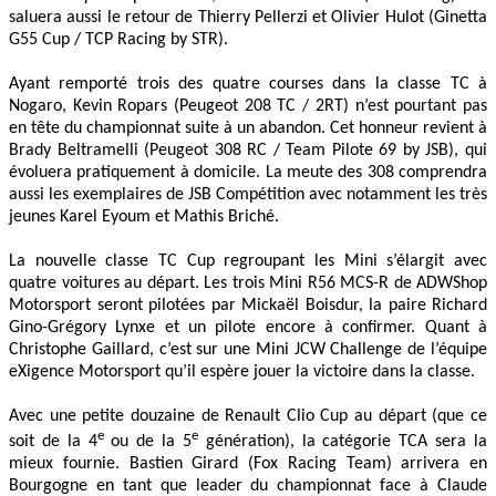
saluera aussi le retour de Thierry Pellerzi et Olivier Hulot (Ginetta
G55 Cup / TCP Racing by STR).
Ayant remporté trois des quatre courses dans la classe TC à
Nogaro, Kevin Ropars (Peugeot 208 TC / 2RT) n’est pourtant pas
en tête du championnat suite à un abandon. Cet honneur revient à
Brady Beltramelli (Peugeot 308 RC / Team Pilote 69 by JSB), qui
évoluera pratiquement à domicile. La meute des 308 comprendra
aussi les exemplaires de JSB Compétition avec notamment les très
jeunes Karel Eyoum et Mathis Briché.
La nouvelle classe TC Cup regroupant les Mini s’élargit avec
quatre voitures au départ. Les trois Mini R56 MCS-R de ADWShop
Motorsport seront pilotées par Mickaël Boisdur, la paire Richard
Gino-Grégory Lynxe et un pilote encore à confirmer. Quant à
Christophe Gaillard, c’est sur une Mini JCW Challenge de l’équipe
eXigence Motorsport qu’il espère jouer la victoire dans la classe.
Avec une petite douzaine de Renault Clio Cup au départ (que ce
e
e
soit de la 4
ou de la 5
génération), la catégorie TCA sera la
mieux fournie. Bastien Girard (Fox Racing Team) arrivera en
Bourgogne en tant que leader du championnat face à Claude